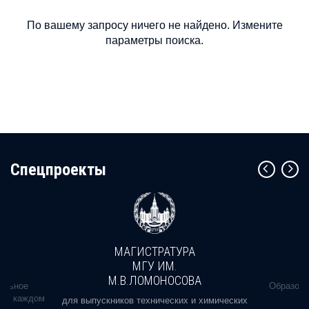
По вашему запросу ничего не найдено. Измените
параметры поиска.
Cпецпроекты
МАГИСТРАТУРА
МГУ ИМ.
М.В.ЛОМОНОСОВА
альное
Образова
ь в каждом
для выпускников технических и химических