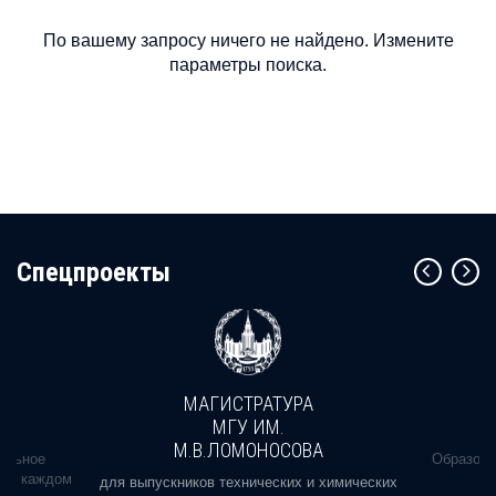
По вашему запросу ничего не найдено. Измените
параметры поиска.
Cпецпроекты
МАГИСТРАТУРА
МГУ ИМ.
М.В.ЛОМОНОСОВА
альное
Образова
ь в каждом
для выпускников технических и химических