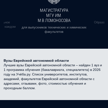
МАГИСТРАТУРА
МГУ ИМ.
М.В.ЛОМОНОСОВА
альное
Образова
ь в каждом
для выпускников технических и химических
факультетов
Вузы Еврейской автономной области
Лучшие вузы Еврейской автономной области – найден 1 вуз и
1 программа обучения (бакалавриата, специалитета) в 2026
году на Учёба.ру. Список университетов, институтов,
академий, факультетов Еврейской автономной области с
адресами, отзывами, фото, стоимостью обучения и
проходным баллом.