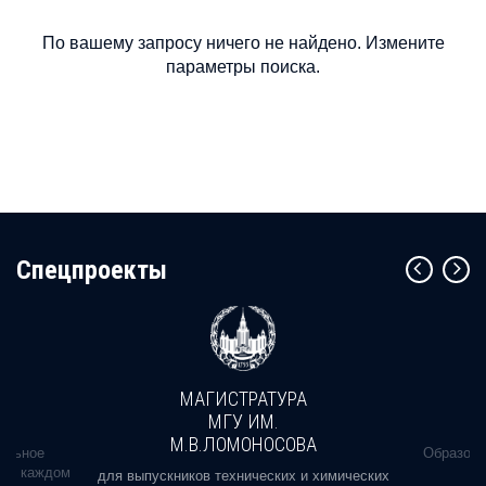
По вашему запросу ничего не найдено. Измените
параметры поиска.
Cпецпроекты
МАГИСТРАТУРА
МГУ ИМ.
М.В.ЛОМОНОСОВА
альное
Образова
ь в каждом
для выпускников технических и химических