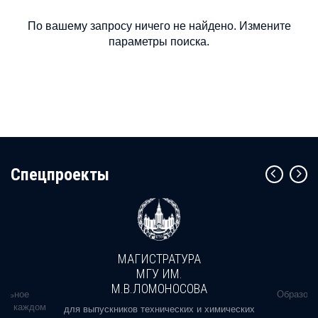
По вашему запросу ничего не найдено. Измените
параметры поиска.
Cпецпроекты
МАГИСТРАТУРА
МГУ ИМ.
М.В.ЛОМОНОСОВА
альное
Образова
ь в каждом
для выпускников технических и химических