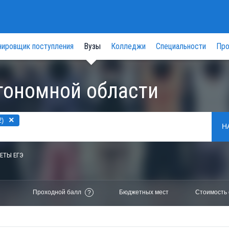
нировщик поступления
Вузы
Колледжи
Специальности
Про
тономной области
×
2)
Н
ЕТЫ ЕГЭ
Проходной балл
Бюджетных мест
Стоимость 
?