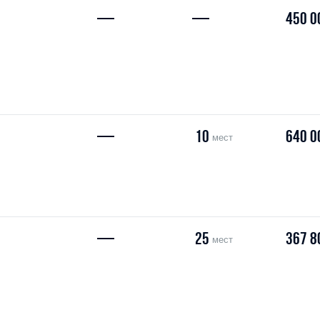
—
—
450 0
—
10
640 0
мест
—
25
367 8
мест