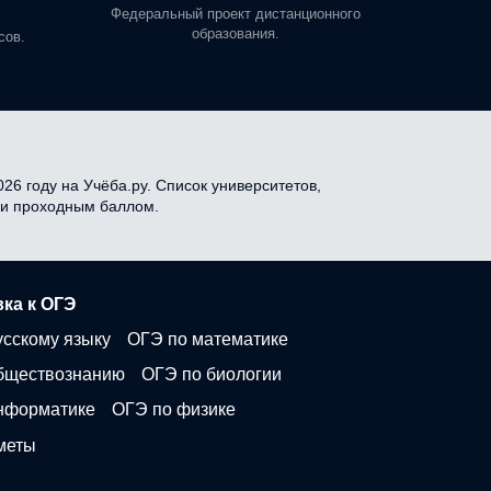
профе
Федеральный проект дистанционного
образования.
сов.
26 году на Учёба.ру. Список университетов,
я и проходным баллом.
ка к ОГЭ
усскому языку
ОГЭ по математике
бществознанию
ОГЭ по биологии
нформатике
ОГЭ по физике
меты