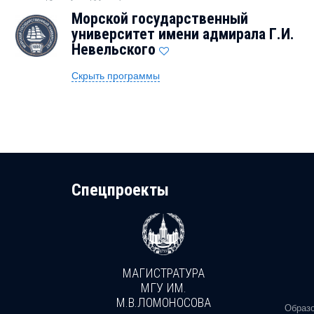
Морской государственный
университет имени адмирала Г.И.
Невельского
Скрыть программы
Cпецпроекты
МАГИСТРАТУРА
И
МГУ ИМ.
М.В.ЛОМОНОСОВА
, реальное
Образо