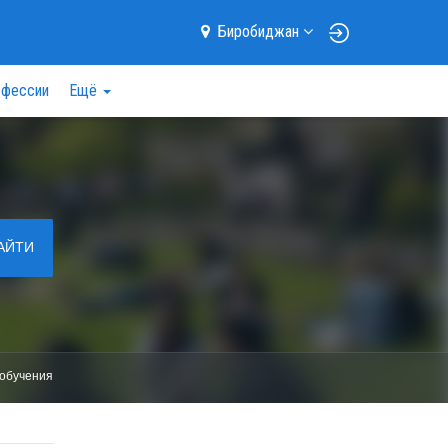
Биробиджан
фессии
Ещё
АЙТИ
обучения