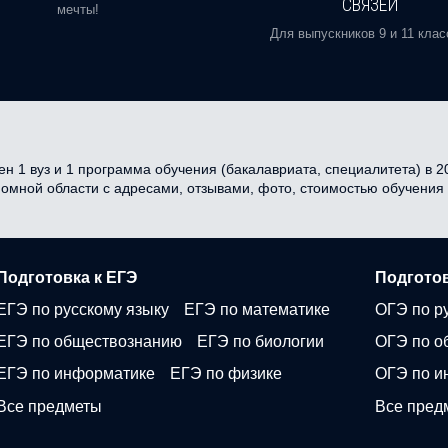
СВЯЗЕЙ
мечты!
Для выпускников 9 и 11 клас
 1 вуз и 1 программа обучения (бакалавриата, специалитета) в 20
ономной области с адресами, отзывами, фото, стоимостью обучени
Подготовка к ЕГЭ
Подготов
ЕГЭ по русскому языку
ЕГЭ по математике
ОГЭ по р
ЕГЭ по обществознанию
ЕГЭ по биологии
ОГЭ по о
ЕГЭ по информатике
ЕГЭ по физике
ОГЭ по и
Все предметы
Все пред