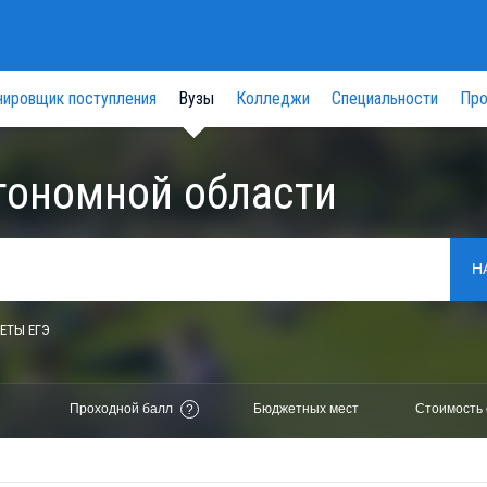
нировщик поступления
Вузы
Колледжи
Специальности
Про
тономной области
Н
ЕТЫ ЕГЭ
Проходной балл
Бюджетных мест
Стоимость 
?