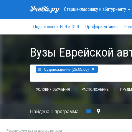
Старшекласснику
и абитуриенту
Подготовка к ЕГЭ и ОГЭ
Профориентация
Пла
Вузы Еврейской ав
×
Судовождение (26.05.05)
УСЛОВИЯ ОБУЧЕНИЯ
РАСПОЛОЖЕНИЕ
ПРЕДМ
Найдена
1 программа
Рекомендуем вуз из другого региона