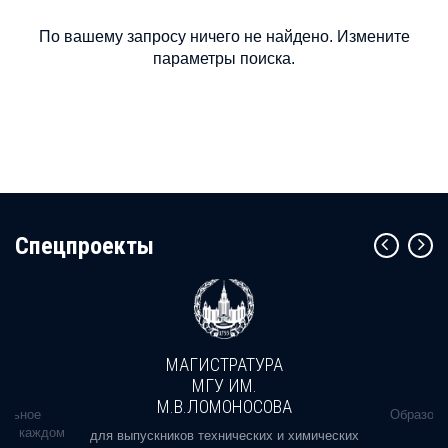
По вашему запросу ничего не найдено. Измените
параметры поиска.
Cпецпроекты
МАГИСТРАТУРА
МГУ ИМ.
М.В.ЛОМОНОСОВА
альное
Образова
ь в каждом
для выпускников технических и химических