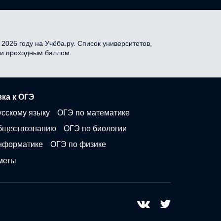
2026 году на Учёба.ру. Список университетов,
я и проходным баллом.
ка к ОГЭ
усскому языку
ОГЭ по математике
бществознанию
ОГЭ по биологии
нформатике
ОГЭ по физике
меты