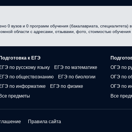
но 0 вузов и 0 программ обучения (бакалавриата, специалитета) в 
ономной области с адресами, отзывами, фото, стоимостью обучени
Подготовка к ЕГЭ
Подготов
ЕГЭ по русскому языку
ЕГЭ по математике
ОГЭ по р
ЕГЭ по обществознанию
ЕГЭ по биологии
ОГЭ по о
ЕГЭ по информатике
ЕГЭ по физике
ОГЭ по и
Все предметы
Все пред
оглашение
Правила сайта