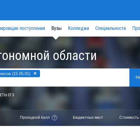
нировщик поступления
Вузы
Колледжи
Специальности
Про
тономной области
×
ксов (15.05.01)
Н
ЕТЫ ЕГЭ
Проходной балл
Бюджетных мест
Стоимость 
?