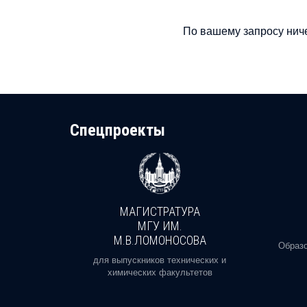
По вашему запросу ниче
Cпецпроекты
МАГИСТРАТУРА
И
МГУ ИМ.
М.В.ЛОМОНОСОВА
, реальное
Образо
орая есть
для выпускников технических и
химических факультетов