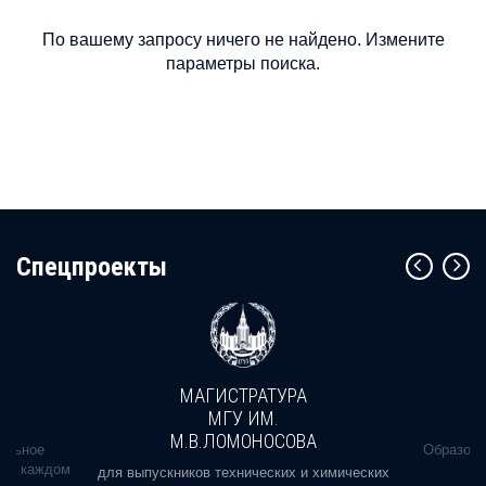
По вашему запросу ничего не найдено. Измените
параметры поиска.
Cпецпроекты
МАГИСТРАТУРА
МГУ ИМ.
М.В.ЛОМОНОСОВА
альное
Образова
ь в каждом
для выпускников технических и химических