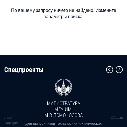
По вашему запросу ничего не найдено. Измените
параметры поиска.
Cпецпроекты
МАГИСТРАТУРА
МГУ ИМ.
М.В.ЛОМОНОСОВА
альное
Образова
ь в каждом
для выпускников технических и химических