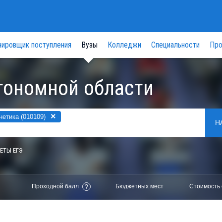
нировщик поступления
Вузы
Колледжи
Специальности
Про
тономной области
×
етика (010109)
Н
ЕТЫ ЕГЭ
Проходной балл
Бюджетных мест
Стоимость 
?