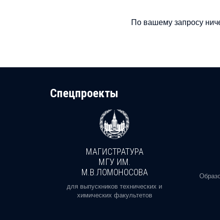
По вашему запросу ниче
Cпецпроекты
МАГИСТРАТУРА
И
МГУ ИМ.
М.В.ЛОМОНОСОВА
, реальное
Образо
орая есть
для выпускников технических и
химических факультетов