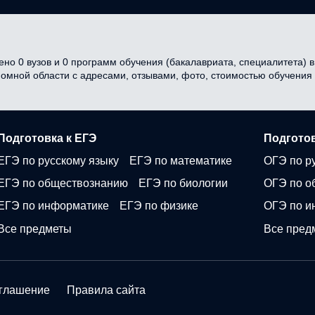
но 0 вузов и 0 программ обучения (бакалавриата, специалитета) в 
ономной области с адресами, отзывами, фото, стоимостью обучени
Подготовка к ЕГЭ
Подготов
ЕГЭ по русскому языку
ЕГЭ по математике
ОГЭ по р
ЕГЭ по обществознанию
ЕГЭ по биологии
ОГЭ по о
ЕГЭ по информатике
ЕГЭ по физике
ОГЭ по и
Все предметы
Все пред
оглашение
Правила сайта