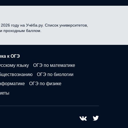
2026 году на Учёба.ру. Список университетов,
я и проходным баллом.
ка к ОГЭ
усскому языку
ОГЭ по математике
бществознанию
ОГЭ по биологии
нформатике
ОГЭ по физике
меты