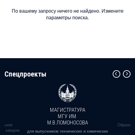
По вашему запросу ничего не найдено. Измените
параметры поиска.
Cпецпроекты
МАГИСТРАТУРА
МГУ ИМ.
М.В.ЛОМОНОСОВА
альное
Образова
ь в каждом
для выпускников технических и химических