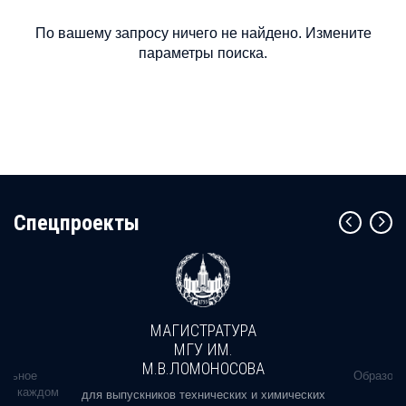
По вашему запросу ничего не найдено. Измените
параметры поиска.
Cпецпроекты
МАГИСТРАТУРА
МГУ ИМ.
М.В.ЛОМОНОСОВА
альное
Образова
ь в каждом
для выпускников технических и химических