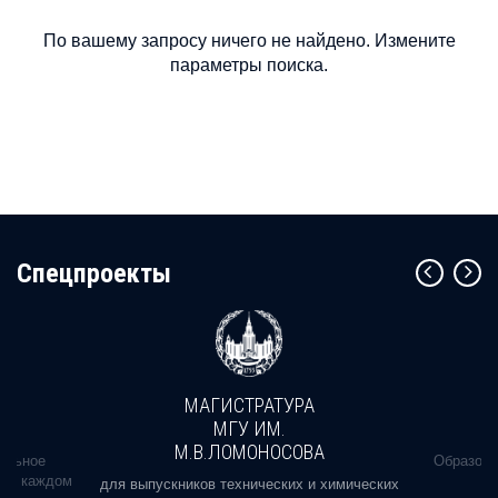
По вашему запросу ничего не найдено. Измените
параметры поиска.
Cпецпроекты
МАГИСТРАТУРА
МГУ ИМ.
М.В.ЛОМОНОСОВА
альное
Образова
ь в каждом
для выпускников технических и химических