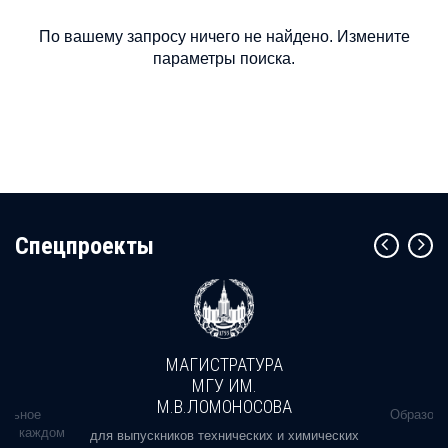
По вашему запросу ничего не найдено. Измените
параметры поиска.
Cпецпроекты
МАГИСТРАТУРА
МГУ ИМ.
М.В.ЛОМОНОСОВА
альное
Образова
ь в каждом
для выпускников технических и химических