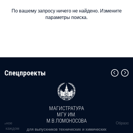
По вашему запросу ничего не найдено. Измените
параметры поиска.
Cпецпроекты
МАГИСТРАТУРА
МГУ ИМ.
М.В.ЛОМОНОСОВА
альное
Образова
ь в каждом
для выпускников технических и химических