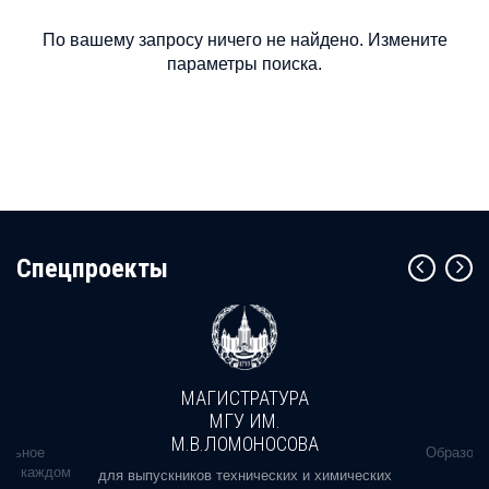
По вашему запросу ничего не найдено. Измените
параметры поиска.
Cпецпроекты
МАГИСТРАТУРА
МГУ ИМ.
М.В.ЛОМОНОСОВА
альное
Образова
ь в каждом
для выпускников технических и химических