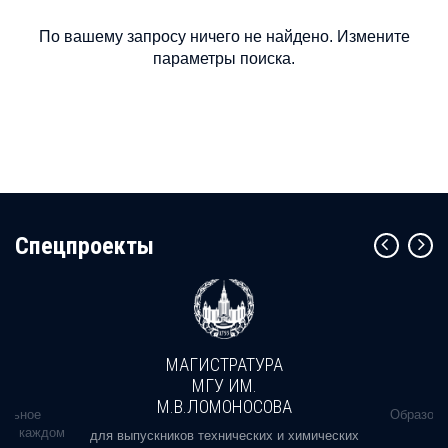
По вашему запросу ничего не найдено. Измените
параметры поиска.
Cпецпроекты
МАГИСТРАТУРА
МГУ ИМ.
М.В.ЛОМОНОСОВА
альное
Образова
ь в каждом
для выпускников технических и химических