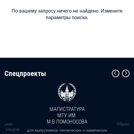
По вашему запросу ничего не найдено. Измените
параметры поиска.
Cпецпроекты
МАГИСТРАТУРА
МГУ ИМ.
М.В.ЛОМОНОСОВА
альное
Образова
ь в каждом
для выпускников технических и химических