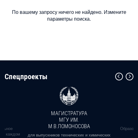
По вашему запросу ничего не найдено. Измените
параметры поиска.
Cпецпроекты
МАГИСТРАТУРА
МГУ ИМ.
М.В.ЛОМОНОСОВА
альное
Образова
ь в каждом
для выпускников технических и химических