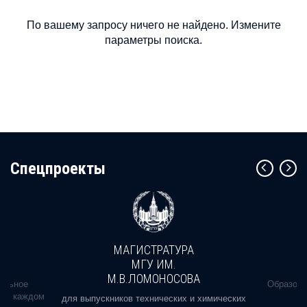
По вашему запросу ничего не найдено. Измените
параметры поиска.
Cпецпроекты
МАГИСТРАТУРА
МГУ ИМ.
М.В.ЛОМОНОСОВА
альное
Образова
ь в каждом
для выпускников технических и химических