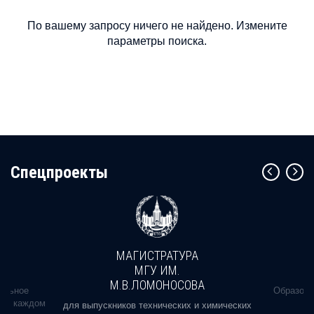
По вашему запросу ничего не найдено. Измените
параметры поиска.
Cпецпроекты
МАГИСТРАТУРА
МГУ ИМ.
М.В.ЛОМОНОСОВА
альное
Образова
ь в каждом
для выпускников технических и химических