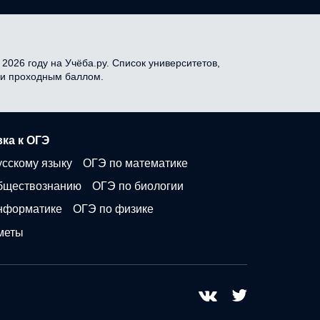
2026 году на Учёба.ру. Список университетов,
я и проходным баллом.
ка к ОГЭ
усскому языку
ОГЭ по математике
бществознанию
ОГЭ по биологии
нформатике
ОГЭ по физике
меты