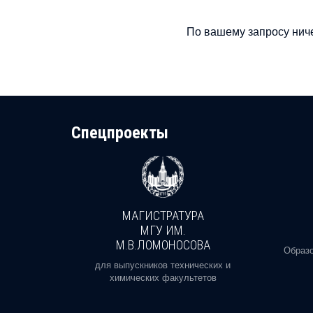
По вашему запросу ниче
Cпецпроекты
МАГИСТРАТУРА
И
МГУ ИМ.
М.В.ЛОМОНОСОВА
, реальное
Образо
орая есть
для выпускников технических и
химических факультетов