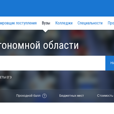
нировщик поступления
Вузы
Колледжи
Специальности
Про
тономной области
Н
ЕТЫ ЕГЭ
Проходной балл
Бюджетных мест
Стоимость 
?