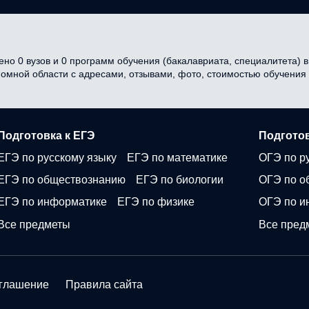
но 0 вузов и 0 программ обучения (бакалавриата, специалитета) в 
ономной области с адресами, отзывами, фото, стоимостью обучени
Подготовка к ЕГЭ
Подготов
ЕГЭ по русскому языку
ЕГЭ по математике
ОГЭ по р
ЕГЭ по обществознанию
ЕГЭ по биологии
ОГЭ по о
ЕГЭ по информатике
ЕГЭ по физике
ОГЭ по и
Все предметы
Все пред
оглашение
Правила сайта