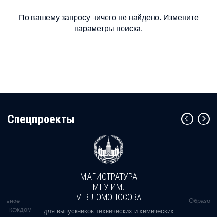
По вашему запросу ничего не найдено. Измените
параметры поиска.
Cпецпроекты
МАГИСТРАТУРА
МГУ ИМ.
М.В.ЛОМОНОСОВА
альное
Образова
ь в каждом
для выпускников технических и химических