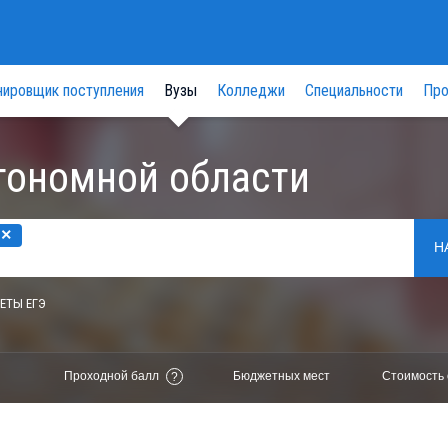
нировщик поступления
Вузы
Колледжи
Специальности
Про
тономной области
×
Н
ЕТЫ ЕГЭ
Проходной балл
Бюджетных мест
Стоимость 
?