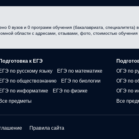
но 0 вузов и 0 программ обучения (бакалавриата, специалитета) в 
ономной области с адресами, отзывами, фото, стоимостью обучени
Подготовка к ЕГЭ
Подготов
ЕГЭ по русскому языку
ЕГЭ по математике
ОГЭ по р
ЕГЭ по обществознанию
ЕГЭ по биологии
ОГЭ по о
ЕГЭ по информатике
ЕГЭ по физике
ОГЭ по и
Все предметы
Все пред
оглашение
Правила сайта