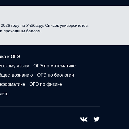
2026 году на Учёба.ру. Список университетов,
я и проходным баллом.
ка к ОГЭ
усскому языку
ОГЭ по математике
бществознанию
ОГЭ по биологии
нформатике
ОГЭ по физике
меты