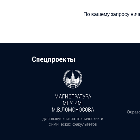
По вашему запросу ниче
Cпецпроекты
МАГИСТРАТУРА
И
МГУ ИМ.
М.В.ЛОМОНОСОВА
, реальное
Образо
орая есть
для выпускников технических и
химических факультетов