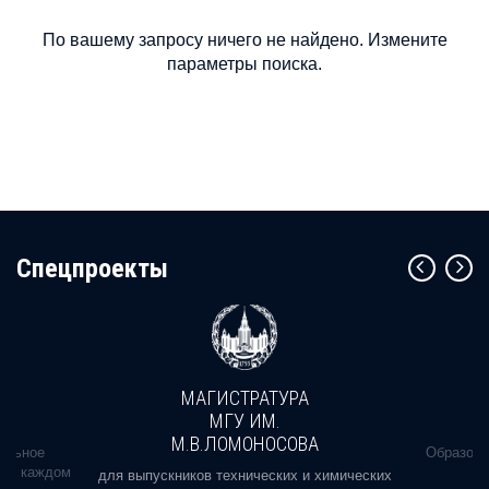
По вашему запросу ничего не найдено. Измените
параметры поиска.
Cпецпроекты
МАГИСТРАТУРА
МГУ ИМ.
М.В.ЛОМОНОСОВА
альное
Образова
ь в каждом
для выпускников технических и химических