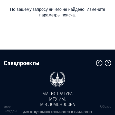
По вашему запросу ничего не найдено. Измените
параметры поиска.
Cпецпроекты
МАГИСТРАТУРА
МГУ ИМ.
М.В.ЛОМОНОСОВА
альное
Образова
ь в каждом
для выпускников технических и химических