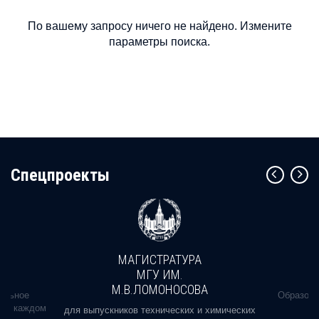
По вашему запросу ничего не найдено. Измените
параметры поиска.
Cпецпроекты
МАГИСТРАТУРА
МГУ ИМ.
М.В.ЛОМОНОСОВА
альное
Образова
ь в каждом
для выпускников технических и химических