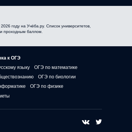
2026 году на Учёба.ру. Список университетов,
я и проходным баллом.
ка к ОГЭ
усскому языку
ОГЭ по математике
бществознанию
ОГЭ по биологии
нформатике
ОГЭ по физике
меты