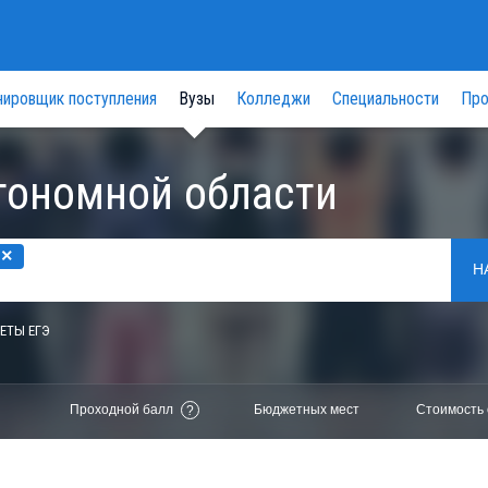
нировщик поступления
Вузы
Колледжи
Специальности
Про
тономной области
×
Н
ЕТЫ ЕГЭ
Проходной балл
Бюджетных мест
Стоимость 
?