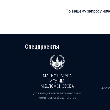
По вашему запросу ниче
Cпецпроекты
МАГИСТРАТУРА
И
МГУ ИМ.
М.В.ЛОМОНОСОВА
, реальное
Образо
орая есть
для выпускников технических и
химических факультетов