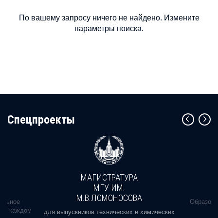
По вашему запросу ничего не найдено. Измените
параметры поиска.
Cпецпроекты
МАГИСТРАТУРА
МГУ ИМ.
М.В.ЛОМОНОСОВА
альное
Образова
ь в каждом
для выпускников технических и химических