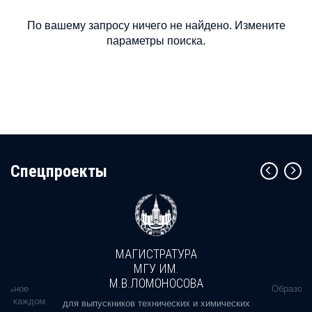
По вашему запросу ничего не найдено. Измените
параметры поиска.
Cпецпроекты
МАГИСТРАТУРА
МГУ ИМ.
М.В.ЛОМОНОСОВА
альное
Образова
ь в каждом
для выпускников технических и химических