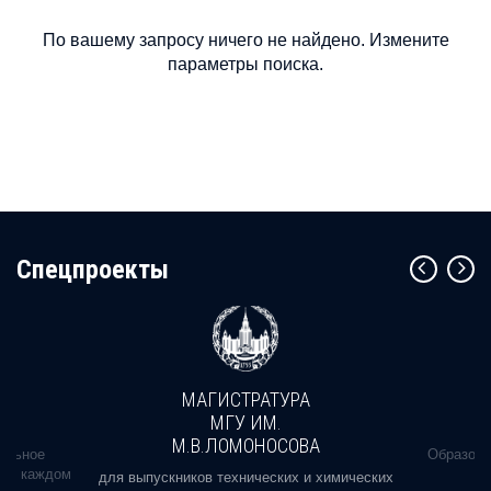
По вашему запросу ничего не найдено. Измените
параметры поиска.
Cпецпроекты
МАГИСТРАТУРА
МГУ ИМ.
М.В.ЛОМОНОСОВА
альное
Образова
ь в каждом
для выпускников технических и химических