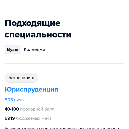
Подходящие
специальности
Вузы
Колледжи
бакалавриат
Юриспруденция
503
вуза
40-100
проходной балл
6919
бюджетных мест
Будущие юристы изучают теорию государства и права,