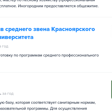
, Мастер по лесному хозяйству (профессиональная
есплатное. Иногородним предоставляется общежитие.
в среднего звена Красноярского
ниверситета
а год
готовку по программам среднего профессионального
.
за год
ю базу, которая соответствует санитарным нормам,
разовательной программы. Для осуществления