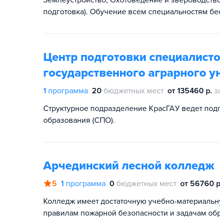
Землеустройство, Охотоведение и звероводство
подготовка). Обучение всем специальностям б
Центр подготовки специалисто
государственного аграрного у
1
программа
20
бюджетных мест
от 135460 р.
з
Структурное подразделение КрасГАУ ведет под
образования (СПО).
Арчединский лесной колледж
5
1
программа
0
бюджетных мест
от 56760 р
Колледж имеет достаточную учебно-материальну
правилам пожарной безопасности и задачам об