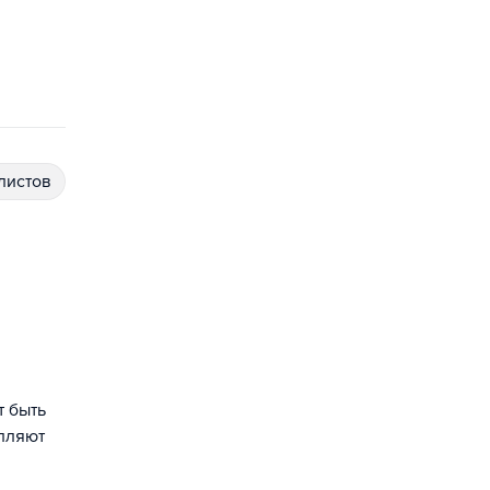
алистов
т быть
ыпляют