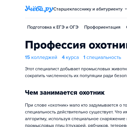
Старшекласснику и абитуриенту
Подготовка к ЕГЭ и ОГЭ
Профориентация
Профессия охотни
15
колледжей
4
курса
1
специальность
Этот специалист добывает промысловых животных
сократить численность их популяции ради безоп
Чем занимается охотник
При слове «охотник» мало кто задумывается о то
специальность действительно существует. Что и
алгоритму, используя специальное снаряжение 
промысловых птиц (глухарей, рябчиков, тетеревов