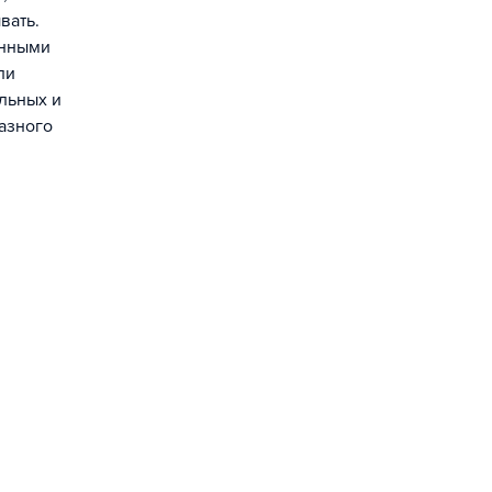
вать.
енными
ли
льных и
азного