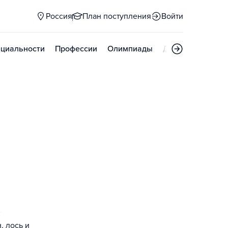
Россия
План поступления
Войти
циальности
Профессии
Олимпиады
Дни открытых д
, лось и