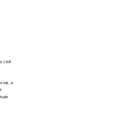
о сей
гов, а
й
стым