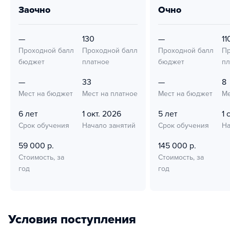
заочно
очно
—
130
—
11
Проходной балл
Проходной балл
Проходной балл
Пр
бюджет
платное
бюджет
пл
—
33
—
8
Мест на бюджет
Мест на платное
Мест на бюджет
Ме
6 лет
1 окт. 2026
5 лет
1 
Срок обучения
Начало занятий
Срок обучения
На
59 000 р.
145 000 р.
Стоимость, за
Стоимость, за
год
год
Условия поступления