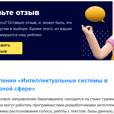
ьте отзыв
сь? Оставьте отзыв, и, может быть, это
угим в выборе. Кроме этого, из ваших
мируется наш рейтинг.
авить
зыв
лении «
Интеллектуальные системы в
рной сфере
»
новое направление бакалавриата, находится на стыке гуман
ики могут работать программистами-разработчиками интелле
ммы распознавания голоса, работы с текстом, базы данных),