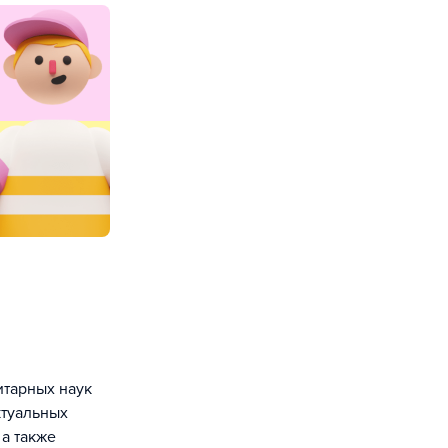
итарных наук
ктуальных
 а также