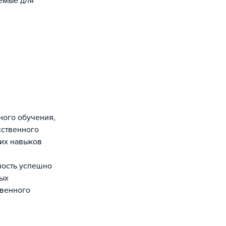
уемые для
ного обучения,
сственного
тих навыков
ность успешно
ных
твенного