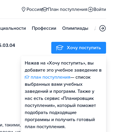
Россия
План поступления
Войти
циальности
Профессии
Олимпиады
Дни открытых д
5.03.04
Хочу поступить
Нажав на «Хочу поступить», вы
Оценить шансы
добавите это учебное заведение в
план поступления
— список
Гайд по поступлению
выбранных вами учебных
заведений и программ. Также у
нас есть сервис «Планировщик
поступления», который поможет
подобрать подходящие
программы и получить готовый
, такими, как
план поступления.