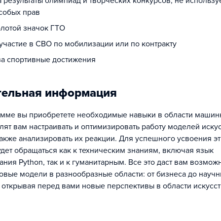
а результаты олимпиад и творческих конкурсов, не использ
собых прав
олотой значок ГТО
 участие в СВО по мобилизации или по контракту
 за спортивные достижения
тельная информация
амме вы приобретете необходимые навыки в области машин
лят вам настраивать и оптимизировать работу моделей иску
 также анализировать их реакции. Для успешного усвоения э
дет обращаться как к техническим знаниям, включая язык
ния Python, так и к гуманитарным. Все это даст вам возмож
овые модели в разнообразные области: от бизнеса до науч
 открывая перед вами новые перспективы в области искусс