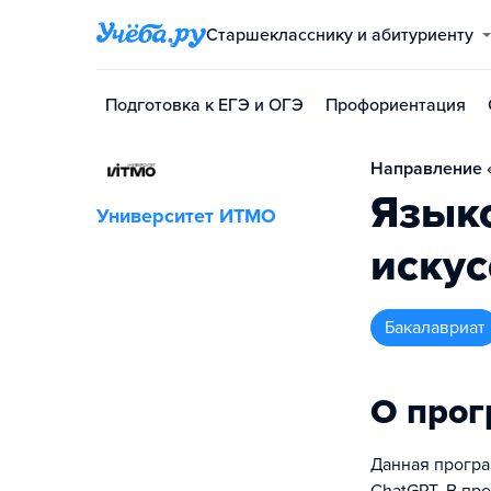
Старшекласснику и абитуриенту
Подготовка к ЕГЭ и ОГЭ
Профориентация
Направление «
Язык
Университет ИТМО
искус
бакалавриат
О про
Данная програ