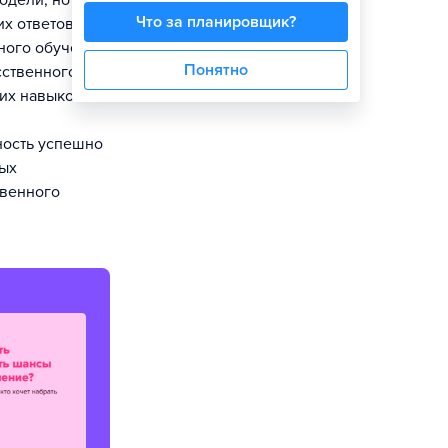
одели, но и
Что за планировщик?
х ответов.
ного обучения,
Понятно
сственного
тих навыков
ность успешно
ных
твенного