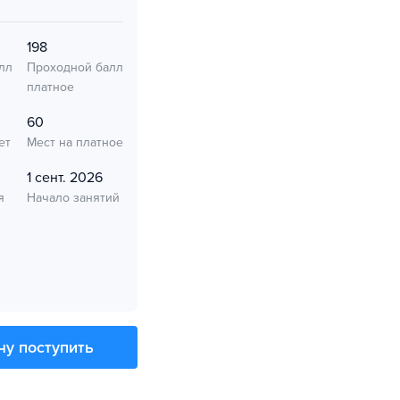
198
лл
Проходной балл
платное
60
ет
Мест на платное
1 сент. 2026
я
Начало занятий
чу поступить