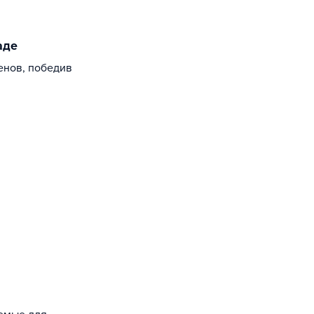
аде
енов, победив