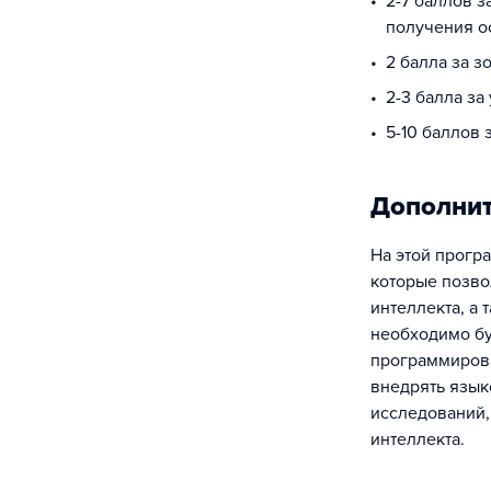
2-7 баллов з
получения о
2 балла за з
2-3 балла за
5-10 баллов
Дополни
На этой прогр
которые позво
интеллекта, а
необходимо бу
программирова
внедрять язык
исследований,
интеллекта.