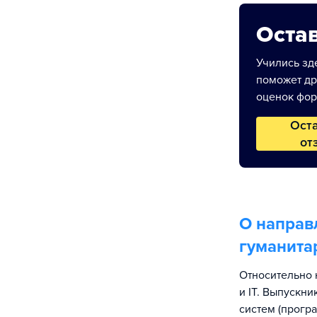
Остав
Учились зде
поможет др
оценок фор
Ост
от
О направ
гуманита
Относительно 
и IT. Выпускн
систем (програ