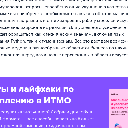
цессе обучения вы не только поймете, как устроены такие м
мулировать запросы, способствующие улучшению качества и
амме вы приобретете необходимые навыки в области машин
лят вам настраивать и оптимизировать работу моделей иску
 также анализировать их реакции. Для успешного усвоения э
дет обращаться как к техническим знаниям, включая язык
ния Python, так и к гуманитарным. Все это даст вам возмож
овые модели в разнообразные области: от бизнеса до науч
 открывая перед вами новые перспективы в области искусс
ы и лайфхаки по
уплению в ИТМО
оступить в этот универ? Собрали для тебя в
f-формате — все способы попасть на бюджет,
 приемной кампании, скидки на платном