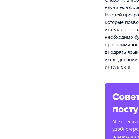
ChatGPT. В про
научитесь фор
На этой прогр
которые позво
интеллекта, а
необходимо бу
программирова
внедрять язык
исследований,
интеллекта.
Совет
пост
Мечтаешь п
удобном pd
расписание