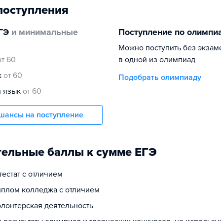
поступления
ГЭ
и минимальные
Поступление по олимпи
Можно поступить без экзам
от 60
в одной из олимпиад
к
от 60
Подобрать олимпиаду
й язык
от 60
шансы на поступление
ельные баллы к сумме ЕГЭ
ттестат с отличием
диплом колледжа с отличием
олонтерская деятельность