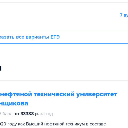
7 в
азать все варианты ЕГЭ
и
нефтяной технический университет
онщикова
й балл
от 33388 р.
за год
920 году как Высший нефтяной техникум в составе