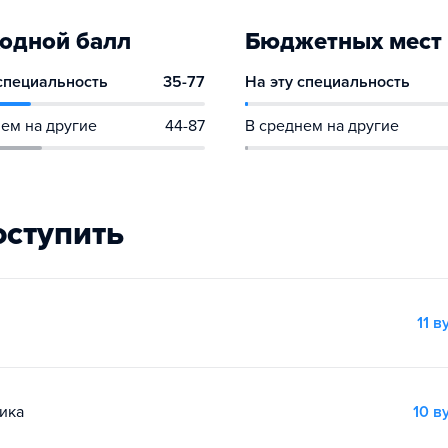
одной балл
Бюджетных мест
 специальность
35-77
На эту специальность
ем на другие
44-87
В среднем на другие
оступить
11 в
ика
10 в