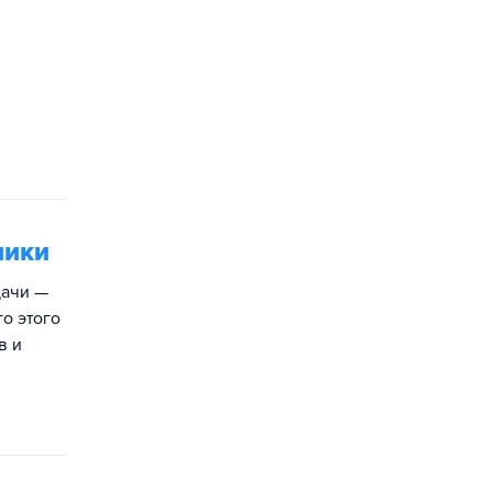
ники
дачи —
о этого
в и