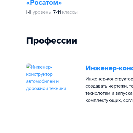
«Росатом»
Ⅰ-Ⅱ
уровень
7-11
классы
Профессии
Инженер-конс
Инженер-конструктор
создавать чертежи, 
технологам и запуска
комплектующих, согл