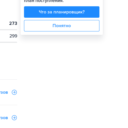
план поступления.
Что за планировщик?
273
Понятно
299
узов
узов