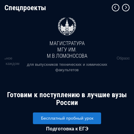
Cпецпроекты
МАГИСТРАТУРА
МГУ ИМ.
М.В.ЛОМОНОСОВА
альное
Образова
ь в каждом
для выпускников технических и химических
факультетов
Готовим к поступлению в лучшие вузы
России
Бесплатный пробный урок
Подготовка к ЕГЭ