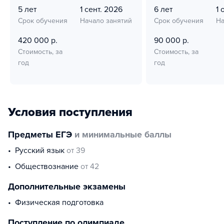
5 лет
1 сент. 2026
6 лет
1 
Срок обучения
Начало занятий
Срок обучения
На
420 000 р.
90 000 р.
Стоимость, за
Стоимость, за
год
год
Условия поступления
Предметы ЕГЭ
и минимальные баллы
русский язык
от 39
обществознание
от 42
Дополнительные экзамены
физическая подготовка
Поступление по олимпиаде