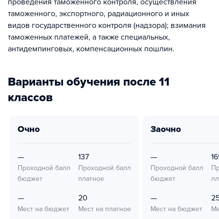
проведения таможенного контроля, осуществления
таможенного, экспортного, радиационного и иных
видов государственного контроля (надзора); взимания
таможенных платежей, а также специальных,
антидемпинговых, компенсационных пошлин.
Варианты обучения после 11
классов
очно
заочно
—
137
—
16
Проходной балл
Проходной балл
Проходной балл
Пр
бюджет
платное
бюджет
пл
—
20
—
2
Мест на бюджет
Мест на платное
Мест на бюджет
Ме