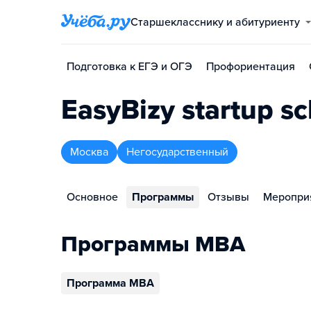
Старшекласснику и абитуриенту
Подготовка к ЕГЭ и ОГЭ
Профориентация
EasyBizy startup s
Москва
Негосударственный
Основное
Программы
Отзывы
Меропри
Программы MBA
Программа MBA