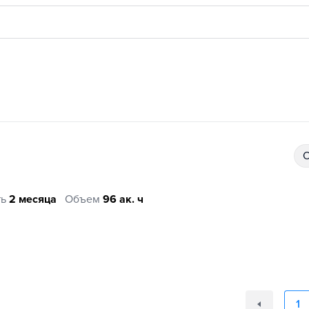
ть
2 месяца
Объем
96 ак. ч
1