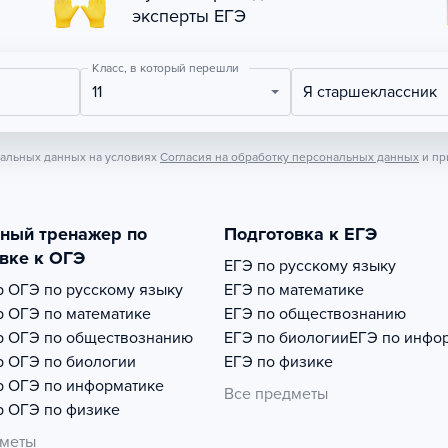
эксперты ЕГЭ
Класс, в который перешли
11
Я старшеклассник
нальных данных на условиях
Согласия на обработку персональных данных
и пр
тный тренажер по
Подготовка к ЕГЭ
вке к ОГЭ
ЕГЭ по русскому языку
р
ОГЭ по русскому языку
ЕГЭ по математике
р
ОГЭ по математике
ЕГЭ по обществознанию
р
ОГЭ по обществознанию
ЕГЭ по биологии
ЕГЭ по инфо
р
ОГЭ по биологии
ЕГЭ по физике
р
ОГЭ по информатике
Все предметы
р
ОГЭ по физике
дметы