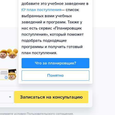
добавите это учебное заведение в
план поступления
— список
выбранных вами учебных
заведений и программ. Также у
нас есть сервис «Планировщик
поступления», который поможет
подобрать подходящие
программы и получить готовый
Занятия в небольших
план поступления.
группах по уровню
Что за планировщик?
Официальная гарантия
Понятно
поступления на бюджет
Записаться на консультацию
инимаете условия
Пользовательского соглашения.