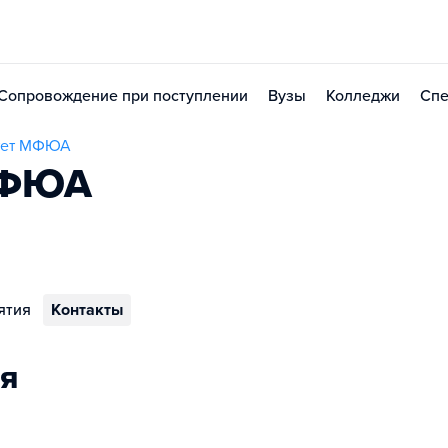
Сопровождение при поступлении
Вузы
Колледжи
Спе
итет МФЮА
МФЮА
ятия
Контакты
я