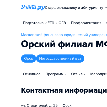
Старшекласснику и абитуриенту
Подготовка к ЕГЭ и ОГЭ
Профориентация
Московский финансово-юридический универс
Орский филиал 
Орск
Негосударственный вуз
Основное
Программы
Отзывы
Меропри
Контактная информаци
ул. Строителей, д. 25, г. Орск