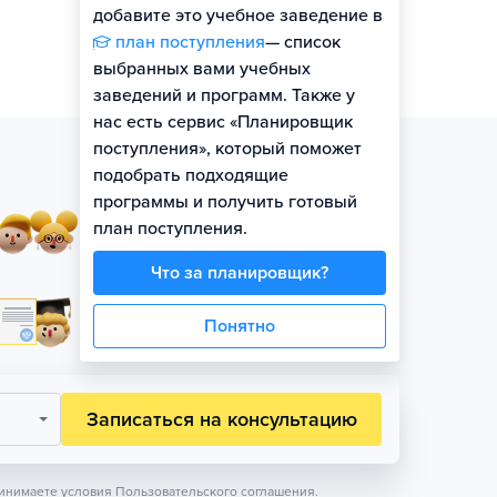
добавите это учебное заведение в
план поступления
— список
выбранных вами учебных
заведений и программ. Также у
нас есть сервис «Планировщик
поступления», который поможет
подобрать подходящие
программы и получить готовый
Занятия в небольших
план поступления.
группах по уровню
Что за планировщик?
Официальная гарантия
Понятно
поступления на бюджет
Записаться на консультацию
инимаете условия
Пользовательского соглашения.