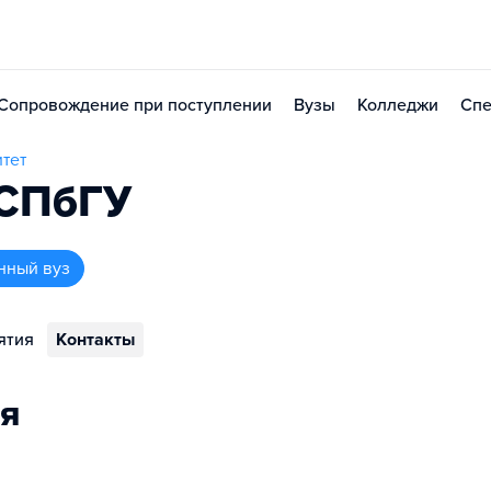
Сопровождение при поступлении
Вузы
Колледжи
Спе
тет
 СПбГУ
нный вуз
ятия
Контакты
я