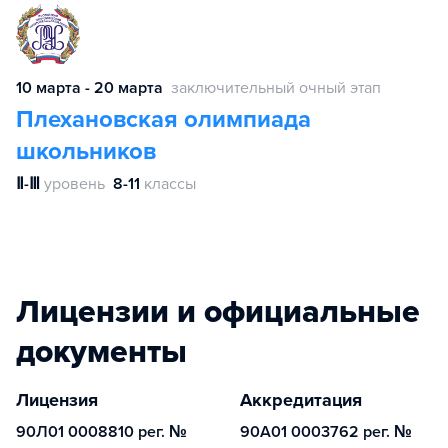
10 марта - 20 марта
заключительный очный этап
Плехановская олимпиада
школьников
Ⅱ-Ⅲ
уровень
8-11
классы
Лицензии и официальные
документы
Лицензия
Аккредитация
90Л01 0008810 рег. №
90А01 0003762 рег. №