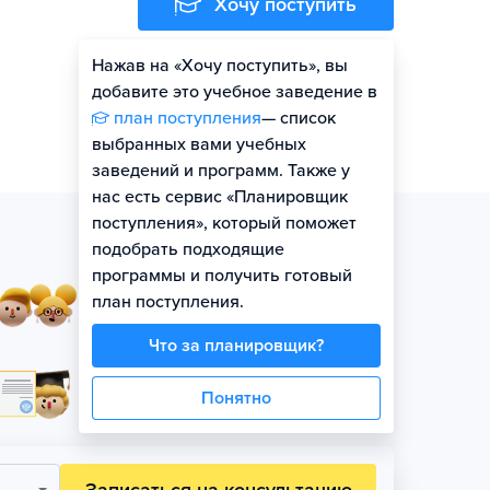
Хочу поступить
Нажав на «Хочу поступить», вы
Оценить шансы
добавите это учебное заведение в
план поступления
— список
выбранных вами учебных
заведений и программ. Также у
нас есть сервис «Планировщик
поступления», который поможет
подобрать подходящие
программы и получить готовый
Занятия в небольших
план поступления.
группах по уровню
Что за планировщик?
Официальная гарантия
Понятно
поступления на бюджет