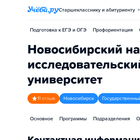
Старшекласснику и абитуриенту
Подготовка к ЕГЭ и ОГЭ
Профориентация
Новосибирский н
исследовательски
университет
1
1
отзыв
Новосибирск
Государственны
Основное
Программы
Подразделения
О