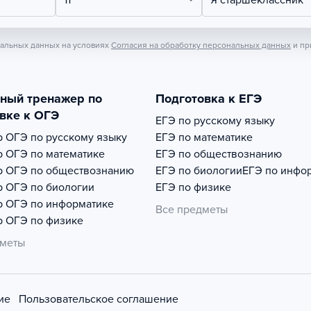
11
Я старшеклассник
нальных данных на условиях
Согласия на обработку персональных данных
и пр
тный тренажер по
Подготовка к ЕГЭ
вке к ОГЭ
ЕГЭ по русскому языку
р
ОГЭ по русскому языку
ЕГЭ по математике
р
ОГЭ по математике
ЕГЭ по обществознанию
р
ОГЭ по обществознанию
ЕГЭ по биологии
ЕГЭ по инфо
р
ОГЭ по биологии
ЕГЭ по физике
р
ОГЭ по информатике
Все предметы
р
ОГЭ по физике
дметы
ие
Пользовательское соглашение